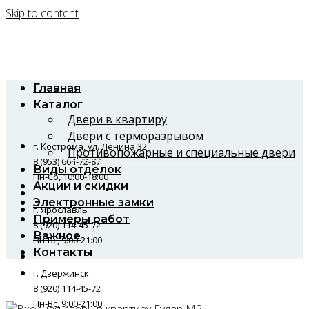
Skip to content
Главная
Каталог
Двери в квартиру
Двери с терморазрывом
г. Кострома, ул. Ленина 32
Противопожарные и специальные двери
8 (953) 664-72-87
Виды отделок
Пн-Сб, 10:00-18:00
Акции и скидки
Электронные замки
г. Ярославль
Примеры работ
8 (920) 114-45-72
Важное
Пн-Вс, 9:00-21:00
Контакты
г. Дзержинск
8 (920) 114-45-72
Пн-Вс, 9:00-21:00