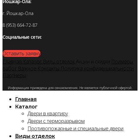
Йошкар-Ола:
г. Йошкар-Ола
8 (953) 664-72-87
Социальные сети:
Оставить заявку
Главная
Каталог
Виды отделок
Акции и скидки
Примеры
работ
Важное
Контакты
Политика конфиденциальности
Партнеры
Информация приведена для ознакомления. Не является публичной офертой.
Главная
Каталог
Двери в квартиру
Двери с терморазрывом
Противопожарные и специальные двери
Виды отделок