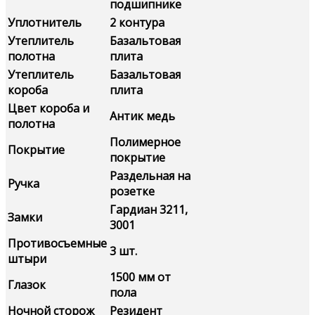
подшипнике
Уплотнитель
2 контура
Утеплитель
Базальтовая
полотна
плита
Утеплитель
Базальтовая
короба
плита
Цвет короба и
Антик медь
полотна
Полимерное
Покрытие
покрытие
Раздельная на
Ручка
розетке
Гардиан 3211,
Замки
3001
Противосъемные
3 шт.
штыри
1500 мм от
Глазок
пола
Ночной сторож
Резидент