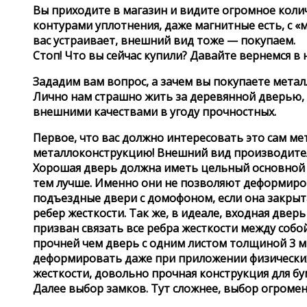
Вы приходите в магазин и видите огромное колич
контурами уплотнения, даже магнитные есть, с «
вас устраивает, внешний вид тоже — покупаем.
Стоп! Что вы сейчас купили? Давайте вернемся в 
Зададим вам вопрос, а зачем вы покупаете метал
Лично нам страшно жить за деревянной дверью, 
внешними качествами в угоду прочностных.
Первое, что вас должно интересовать это сам ме
металлоконструкцию! Внешний вид производитель
Хорошая дверь должна иметь цельный основной л
тем лучше. Именно они не позволяют деформиров
подъездные двери с домофоном, если она закрыта
ребер жесткости. Так же, в идеале, входная двер
призван связать все ребра жесткости между собо
прочней чем дверь с одним листом толщиной 3 м
деформировать даже при приложении физических н
жесткости, довольно прочная конструкция для бум
Далее выбор замков. Тут сложнее, выбор огромен,