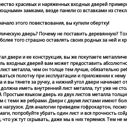
ество красивых и наряженных входных дверей примерно 
мощными» замками, везде панели со вставками из стекл
начало этого повествования, вы купили обертку!
лическую дверь? Почему не поставить деревянную? Тоже
более того страшно оставлять своих родных за ней и х
тал двери и ее конструкция, вы же покупаете металличе
 входных дверей вам может предоставить абсолютно л
ист металла, чем он толще тем лучше, обязательно реб
аться полотну при эксплуатации и приложении к нему 
 и вы тянете за ручку, а нижний угол двери начинает о
ь должна иметь внутренний лист металла, тут уже не ст
й. Простым языком дверь из двух листов металла толщи
м с теми же ребрами. Двери с двумя листами имеют бо
агрузок. Для аналогии приведем гофрокартон, посмотри
аги, попробуйте убрать один лист и вся прочность сойд
 что уж тут скрывать, даже мы в них теряемся. Тем не 