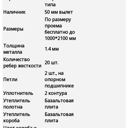
типа
Наличник
50 мм вылет
По размеру
проема
Размеры
бесплатно до
1000*2100 мм
Толщина
1.4 мм
металла
Количество
20 шт.
ребер жесткости
2 шт., на
Петли
опорном
подшипнике
Уплотнитель
2 контура
Утеплитель
Базальтовая
полотна
плита
Утеплитель
Базальтовая
короба
плита
Цвет короба и