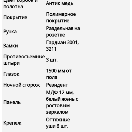
Антик медь
полотна
Полимерное
Покрытие
покрытие
Раздельная на
Ручка
розетке
Гардиан 3001,
Замки
3211
Противосъемные
3 шт.
штыри
1500 мм от
Глазок
пола
Ночной сторож
Резидент
МДФ 12 мм,
белый ясень с
Панель
ростовым
зеркалом
Оттяжные
Крепеж
уши 6 шт.