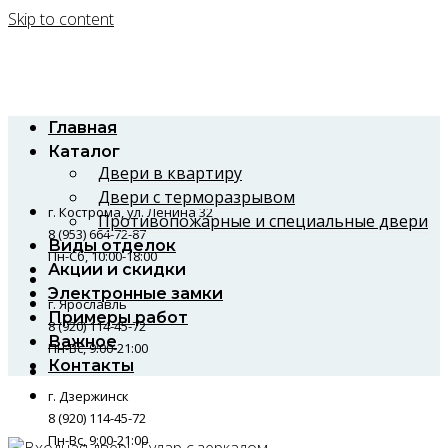
Skip to content
Главная
Каталог
Двери в квартиру
Двери с терморазрывом
г. Кострома, ул. Ленина 32
Противопожарные и специальные двери
8 (953) 664-72-87
Виды отделок
Пн-Сб, 10:00-18:00
Акции и скидки
Электронные замки
г. Ярославль
Примеры работ
8 (920) 114-45-72
Важное
Пн-Вс, 9:00-21:00
Контакты
г. Дзержинск
8 (920) 114-45-72
Пн-Вс, 9:00-21:00