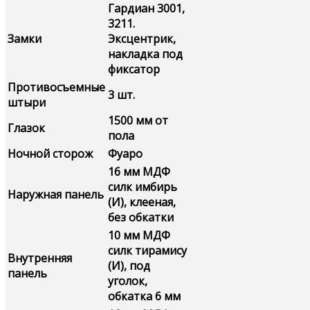
Гардиан 3001,
3211.
Замки
Эксцентрик,
накладка под
фиксатор
Противосъемные
3 шт.
штыри
1500 мм от
Глазок
пола
Ночной сторож
Фуаро
16 мм МДФ
силк имбирь
Наружная панель
(И), клееная,
без обкатки
10 мм МДФ
силк тирамису
Внутренняя
(И), под
панель
уголок,
обкатка 6 мм