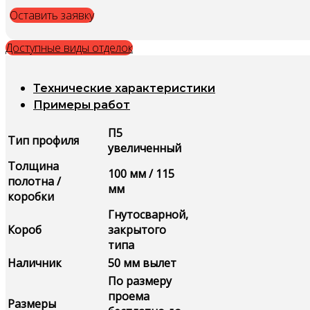
Оставить заявку
Доступные виды отделок
Технические характеристики
Примеры работ
П5
Тип профиля
увеличенный
Толщина
100 мм / 115
полотна /
мм
коробки
Гнутосварной,
Короб
закрытого
типа
Наличник
50 мм вылет
По размеру
проема
Размеры