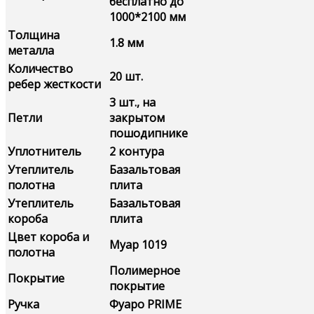
бесплатно до
1000*2100 мм
Толщина
1.8 мм
металла
Количество
20 шт.
ребер жесткости
3 шт., на
Петли
закрытом
пошодипнике
Уплотнитель
2 контура
Утеплитель
Базальтовая
полотна
плита
Утеплитель
Базальтовая
короба
плита
Цвет короба и
Муар 1019
полотна
Полимерное
Покрытие
покрытие
Ручка
Фуаро PRIME