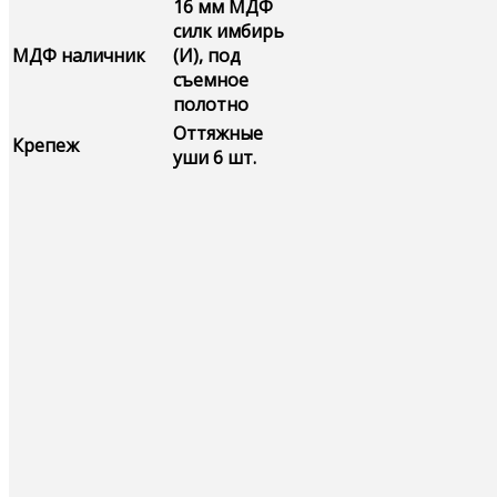
16 мм МДФ
силк имбирь
МДФ наличник
(И), под
съемное
полотно
Оттяжные
Крепеж
уши 6 шт.