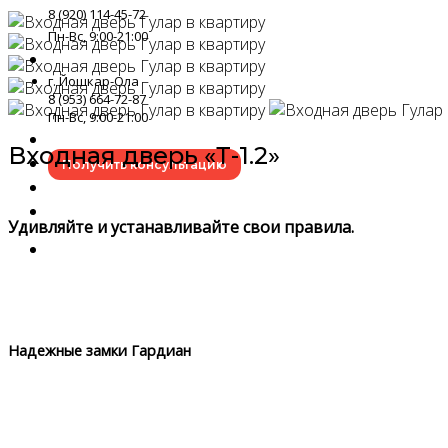
8 (920) 114-45-72
Пн-Вс, 9:00-21:00
г. Йошкар-Ола
8 (953) 664-72-87
Пн-Вс, 9:00-21:00
Входная дверь «Т-1.2»
Получить консультацию
Удивляйте и устанавливайте свои правила.
Надежные замки Гардиан