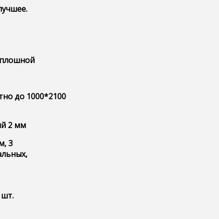
лучшее.
сплошной
тно до 1000*2100
й 2 мм
м, 3
альных,
 шт.