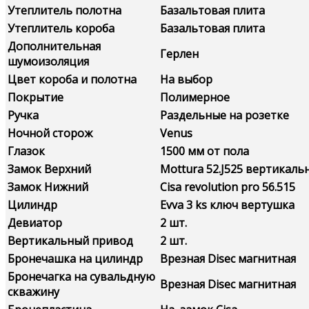
Утеплитель полотна
Базальтовая плита
Утеплитель короба
Базальтовая плита
Дополнительная
Герлен
шумоизоляция
Цвет короба и полотна
На выбор
Покрытие
Полимерное
Ручка
Раздельные на розетке
Ночной сторож
Venus
Глазок
1500 мм от пола
Замок Верхний
Mottura 52.J525 вертикал
Замок Нижний
Сisa revolution pro 56.515
Цилиндр
Evva 3 ks ключ вертушка
Девиатор
2 шт.
Вертикальный привод
2 шт.
Бронечашка на цилиндр
Врезная Disec магнитная
Бронечагка на сувальдную
Врезная Disec магнитная
скважину