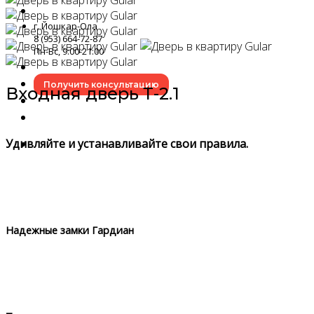
г. Йошкар-Ола
8 (953) 664-72-87
Пн-Вс, 9:00-21:00
Получить консультацию
Входная дверь Т-2.1
Удивляйте и устанавливайте свои правила.
Надежные замки Гардиан