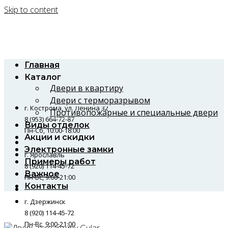
Skip to content
Главная
Каталог
Двери в квартиру
Двери с терморазрывом
г. Кострома, ул. Ленина 32
Противопожарные и специальные двери
8 (953) 664-72-87
Виды отделок
Пн-Сб, 10:00-18:00
Акции и скидки
Электронные замки
г. Ярославль
Примеры работ
8 (920) 114-45-72
Важное
Пн-Вс, 9:00-21:00
Контакты
г. Дзержинск
8 (920) 114-45-72
Пн-Вс, 9:00-21:00