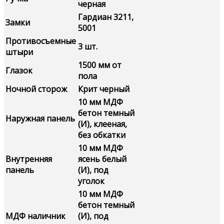
черная
Гардиан 3211,
Замки
5001
Противосъемные
3 шт.
штыри
1500 мм от
Глазок
пола
Ночной сторож
Крит черный
10 мм МДФ
бетон темный
Наружная панель
(И), клееная,
без обкатки
10 мм МДФ
Внутренняя
ясень белый
панель
(И), под
уголок
10 мм МДФ
бетон темный
МДФ наличник
(И), под